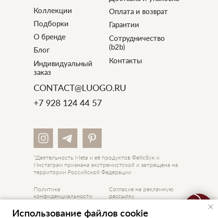
Коллекции
Оплата и возврат
Подборки
Гарантии
О бренде
Сотрудничество
(b2b)
Блог
Контакты
Индивидуальный
заказ
CONTACT@LUOGO.RU
+7 928 124 44 57
*Деятельность Meta и её продуктов Фейсбук и
Инстаграм признана экстремистской и запрещена на
территории Российской Федерации
Политика
Согласие на рекламную
конфиденциальности
рассылку
Договор оферты
Обработка данных
Связаться с нами
Использование файлов cookie